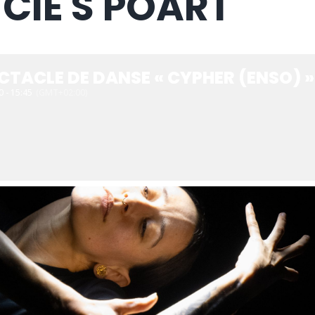
 CIE S'POART
CTACLE DE DANSE « CYPHER (ENSO) »
0 - 15:45
(GMT+02:00)