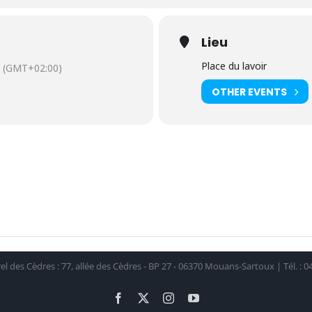
Lieu
Place du lavoir
(GMT+02:00)
OTHER EVENTS
el des Cèdres : 77, allée des Cèdres - BP 27 - 06370 Mouans-Sartoux | Tél. : 04
Facebook
X
Instagram
YouTube