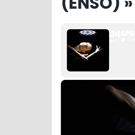
(ENSO) »
04
SPE
15:0
OCT