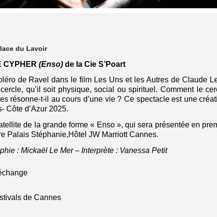
Place du Lavoir
E CYPHER
(Enso)
de la Cie S’Poart
oléro de Ravel dans le film Les Uns et les Autres de Claude Le
cercle, qu’il soit physique, social ou spirituel. Comment le cer
s résonne-t-il au cours d’une vie ? Ce spectacle est une créati
- Côte d’Azur 2025.
satellite de la grande forme « Enso », qui sera présentée en p
e Palais Stéphanie,Hôtel JW Marriott Cannes.
hie : Mickaël Le Mer – Interprète : Vanessa Petit
n échange
estivals de Cannes