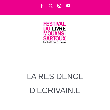
Passer
Facebook
X
Instagram
YouTube
au
contenu
LA RESIDENCE
D’ECRIVAIN.E