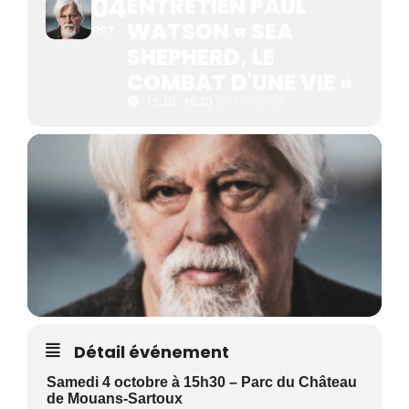
04
ENTRETIEN PAUL
WATSON « SEA
OCT
SHEPHERD, LE
COMBAT D'UNE VIE »
15:30 - 16:20
(GMT+02:00)
Détail événement
Samedi 4 octobre à 15h30 – Parc du Château
de Mouans-Sartoux