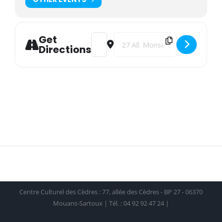
Get
Address - ENTRETIEN BERTRAND ROUSSEL 
Destination Address - ENTRETIE
Directions
Centre Culturel des Cèdres : 77, allée des Cèdres - BP 27 - 06370
Mouans-Sartoux | Tél. : 04 92 92 47 24 |