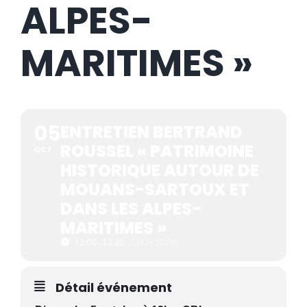
ALPES-
MARITIMES »
05
ENTRETIEN BERTRAND
ROUSSEL « PATRIMOINE
OCT
HISTORIQUE AUTOUR DE
MOUANS-SARTOUX ET
DANS LES ALPES-
MARITIMES »
12:00 - 12:20
(GMT+02:00)
Détail événement