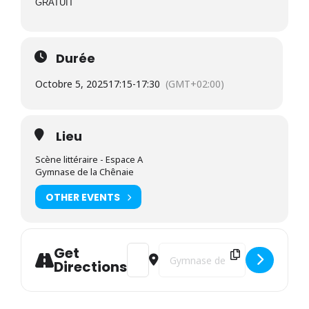
GRATUIT
Durée
Octobre 5, 2025
17:15
-
17:30
(GMT+02:00)
Lieu
Scène littéraire - Espace A
Gymnase de la Chênaie
OTHER EVENTS
Get
Address - ENTRETIEN JEAN-PIERRE POL
Destination Address - ENTRETI
Directions