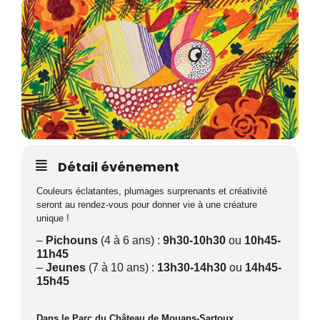
Détail événement
Couleurs éclatantes, plumages surprenants et créativité
seront au rendez-vous pour donner vie à une créature
unique !
–
Pichouns
(4 à 6 ans) :
9h30-10h30
ou
10h45-
11h45
–
Jeunes
(7 à 10 ans) :
13h30-14h30
ou
14h45-
15h45
Dans le Parc du Château de Mouans-Sartoux