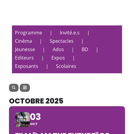
Programme
Invité.e.s
Cinéma
Spectacles
Jeunesse
Ados
BD
Editeurs
Expos
Exposants
Scolaires
OCTOBRE 2025
03
OCT