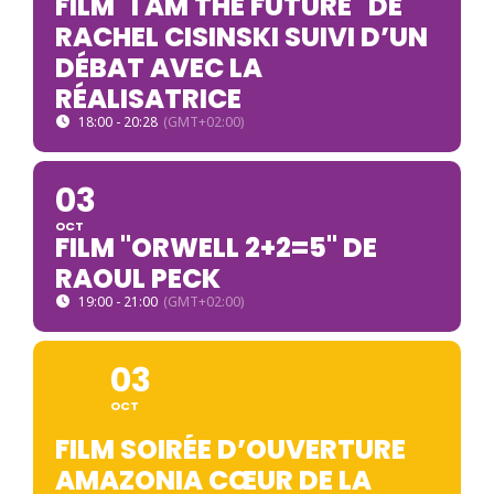
FILM "I AM THE FUTURE" DE
RACHEL CISINSKI SUIVI D’UN
DÉBAT AVEC LA
RÉALISATRICE
18:00 - 20:28
(GMT+02:00)
03
OCT
FILM "ORWELL 2+2=5" DE
RAOUL PECK
19:00 - 21:00
(GMT+02:00)
03
OCT
FILM SOIRÉE D’OUVERTURE
AMAZONIA CŒUR DE LA