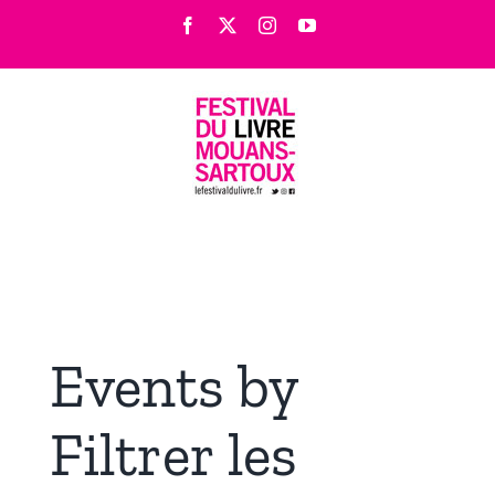
Passer
Facebook
X
Instagram
YouTube
au
contenu
Events by
Filtrer les